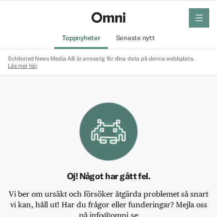
meny
Hem
Toppnyheter
Senaste nytt
Schibsted News Media AB är ansvarig för dina data på denna webbplats.
Läs mer här
Oj! Något har gått fel.
Vi ber om ursäkt och försöker åtgärda problemet så snart
vi kan, håll ut! Har du frågor eller funderingar? Mejla oss
på info@omni.se