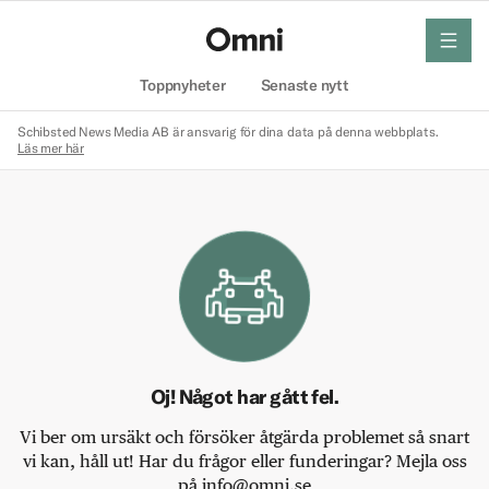
meny
Hem
Toppnyheter
Senaste nytt
Schibsted News Media AB är ansvarig för dina data på denna webbplats.
Läs mer här
Oj! Något har gått fel.
Vi ber om ursäkt och försöker åtgärda problemet så snart
vi kan, håll ut! Har du frågor eller funderingar? Mejla oss
på info@omni.se