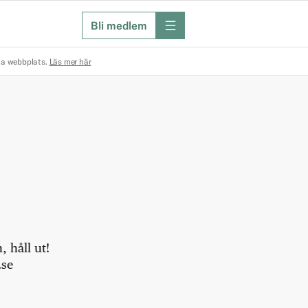
Bli medlem
meny
na webbplats.
Läs mer här
 håll ut!
.se