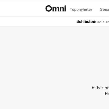
Toppnyheter
Sena
Hem
Omni är en
Vi ber o
Ha