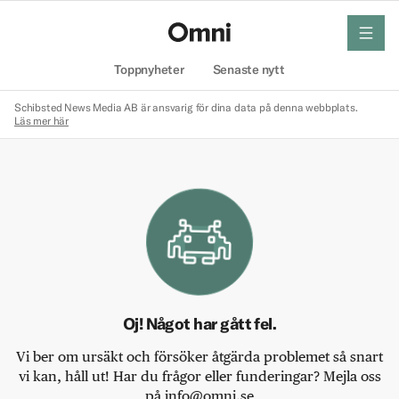
meny
Hem
Toppnyheter
Senaste nytt
Schibsted News Media AB är ansvarig för dina data på denna webbplats.
Läs mer här
Oj! Något har gått fel.
Vi ber om ursäkt och försöker åtgärda problemet så snart
vi kan, håll ut! Har du frågor eller funderingar? Mejla oss
på info@omni.se