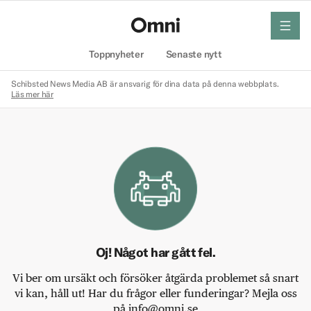
meny
Hem
Toppnyheter
Senaste nytt
Schibsted News Media AB är ansvarig för dina data på denna webbplats.
Läs mer här
Oj! Något har gått fel.
Vi ber om ursäkt och försöker åtgärda problemet så snart
vi kan, håll ut! Har du frågor eller funderingar? Mejla oss
på info@omni.se