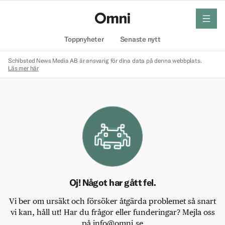
meny
Hem
Toppnyheter
Senaste nytt
Schibsted News Media AB är ansvarig för dina data på denna webbplats.
Läs mer här
Oj! Något har gått fel.
Vi ber om ursäkt och försöker åtgärda problemet så snart
vi kan, håll ut! Har du frågor eller funderingar? Mejla oss
på info@omni.se