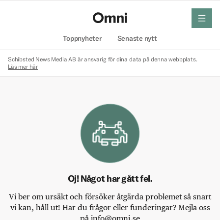
meny
Hem
Toppnyheter
Senaste nytt
Schibsted News Media AB är ansvarig för dina data på denna webbplats.
Läs mer här
Oj! Något har gått fel.
Vi ber om ursäkt och försöker åtgärda problemet så snart
vi kan, håll ut! Har du frågor eller funderingar? Mejla oss
på info@omni.se