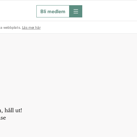
Bli medlem
meny
na webbplats.
Läs mer här
 håll ut!
.se