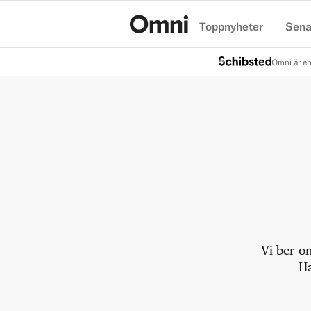
Toppnyheter
Sena
Hem
Omni är en
Vi ber o
Ha