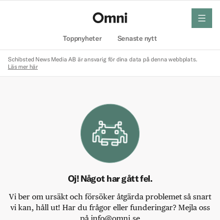
meny
Hem
Toppnyheter
Senaste nytt
Schibsted News Media AB är ansvarig för dina data på denna webbplats.
Läs mer här
Oj! Något har gått fel.
Vi ber om ursäkt och försöker åtgärda problemet så snart
vi kan, håll ut! Har du frågor eller funderingar? Mejla oss
på info@omni.se