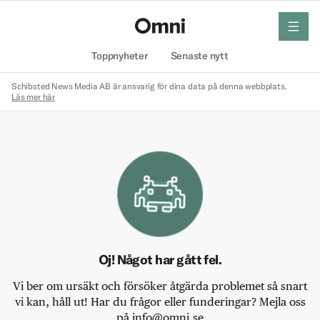
meny
Hem
Toppnyheter
Senaste nytt
Schibsted News Media AB är ansvarig för dina data på denna webbplats.
Läs mer här
Oj! Något har gått fel.
Vi ber om ursäkt och försöker åtgärda problemet så snart
vi kan, håll ut! Har du frågor eller funderingar? Mejla oss
på info@omni.se