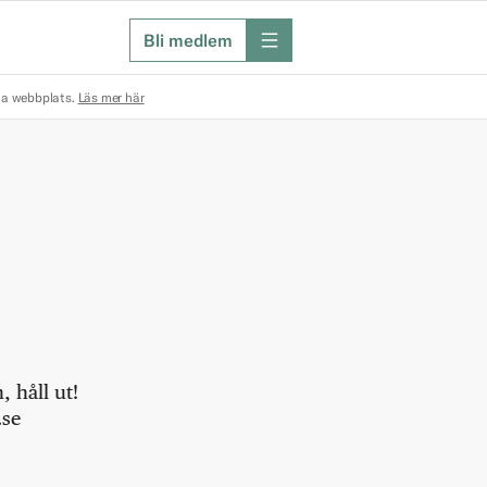
Bli medlem
meny
na webbplats.
Läs mer här
 håll ut!
.se