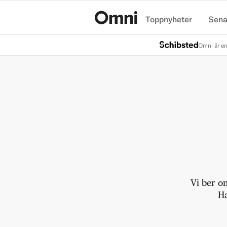
Toppnyheter
Sena
Hem
Omni är en
Vi ber o
Ha