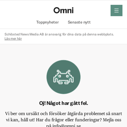
meny
Hem
Toppnyheter
Senaste nytt
Schibsted News Media AB är ansvarig för dina data på denna webbplats.
Läs mer här
Oj! Något har gått fel.
Vi ber om ursäkt och försöker åtgärda problemet så snart
vi kan, håll ut! Har du frågor eller funderingar? Mejla oss
på info@omni.se