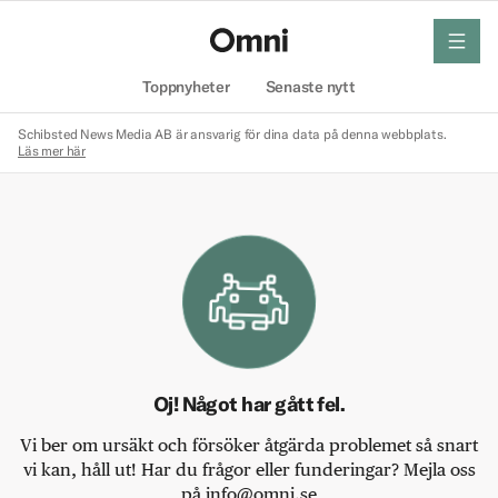
meny
Hem
Toppnyheter
Senaste nytt
Schibsted News Media AB är ansvarig för dina data på denna webbplats.
Läs mer här
Oj! Något har gått fel.
Vi ber om ursäkt och försöker åtgärda problemet så snart
vi kan, håll ut! Har du frågor eller funderingar? Mejla oss
på info@omni.se