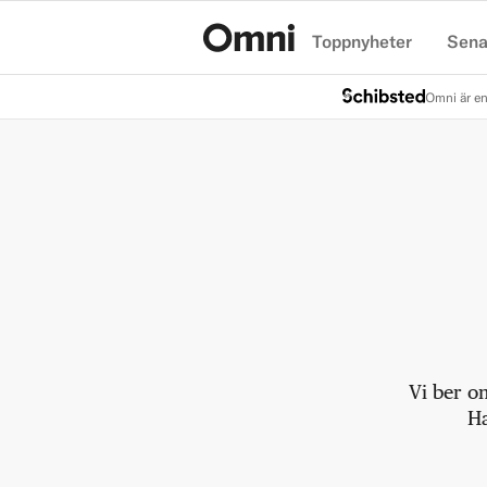
Toppnyheter
Sena
Hem
Omni är en
Vi ber o
Ha