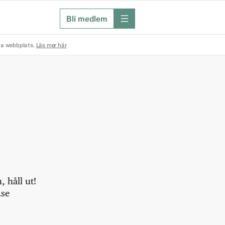
Bli medlem
meny
na webbplats.
Läs mer här
 håll ut!
.se