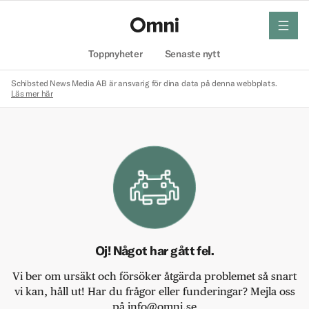
meny
Hem
Toppnyheter
Senaste nytt
Schibsted News Media AB är ansvarig för dina data på denna webbplats.
Läs mer här
Oj! Något har gått fel.
Vi ber om ursäkt och försöker åtgärda problemet så snart
vi kan, håll ut! Har du frågor eller funderingar? Mejla oss
på info@omni.se