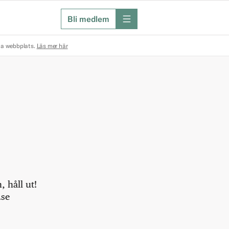
Bli medlem
meny
na webbplats.
Läs mer här
 håll ut!
.se