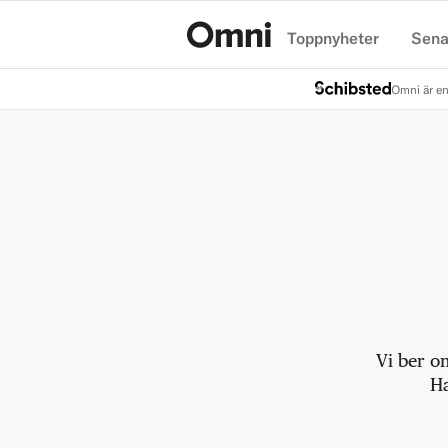
Toppnyheter
Sena
Hem
Omni är en
Vi ber o
Ha