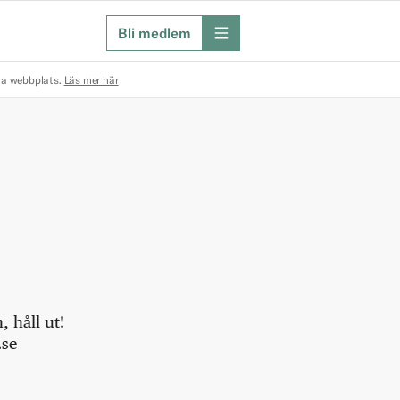
Bli medlem
meny
na webbplats.
Läs mer här
 håll ut!
.se