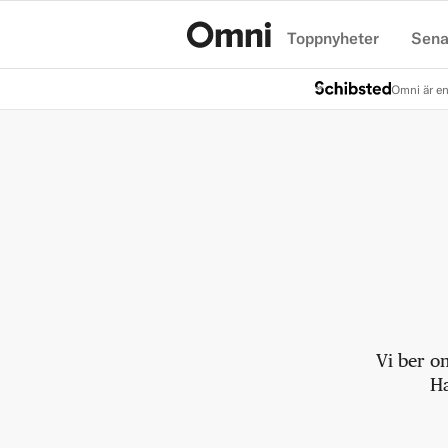
Toppnyheter
Sena
Hem
Omni är en
Vi ber o
Ha