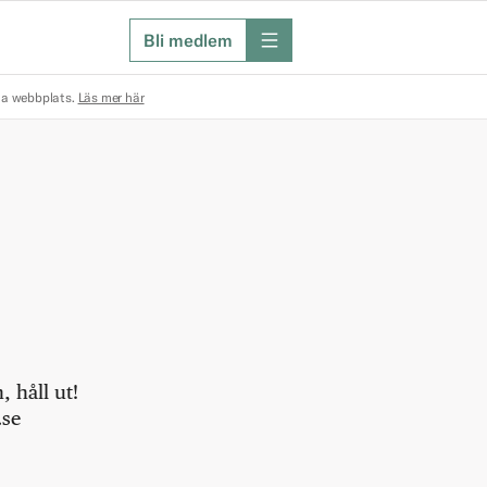
Bli medlem
meny
na webbplats.
Läs mer här
 håll ut!
.se