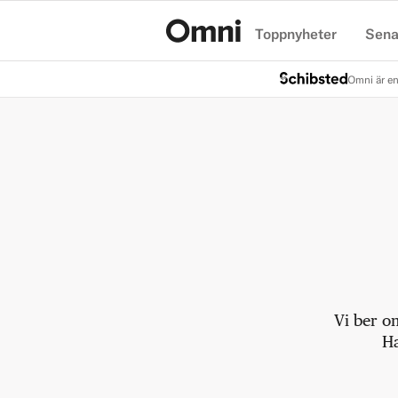
Toppnyheter
Sena
Hem
Omni är en
Vi ber o
Ha