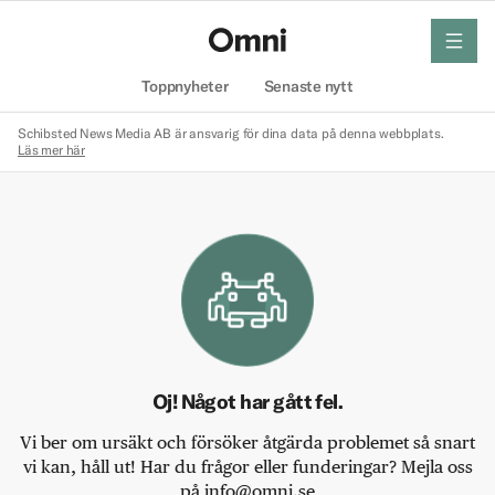
meny
Hem
Toppnyheter
Senaste nytt
Schibsted News Media AB är ansvarig för dina data på denna webbplats.
Läs mer här
Oj! Något har gått fel.
Vi ber om ursäkt och försöker åtgärda problemet så snart
vi kan, håll ut! Har du frågor eller funderingar? Mejla oss
på info@omni.se