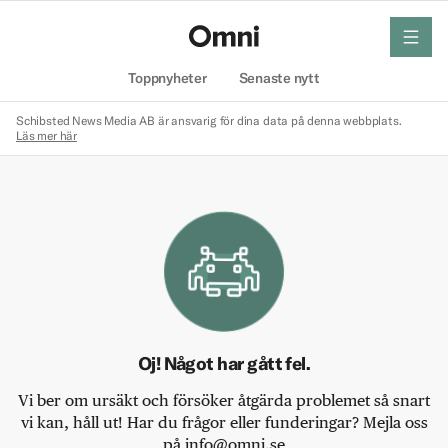
meny
Hem
Toppnyheter
Senaste nytt
Schibsted News Media AB är ansvarig för dina data på denna webbplats.
Läs mer här
Oj! Något har gått fel.
Vi ber om ursäkt och försöker åtgärda problemet så snart
vi kan, håll ut! Har du frågor eller funderingar? Mejla oss
på info@omni.se