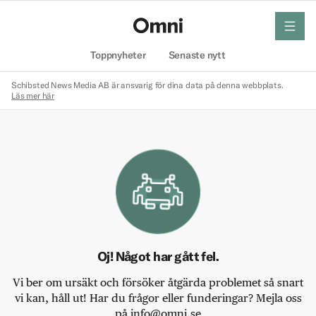
meny
Hem
Toppnyheter
Senaste nytt
Schibsted News Media AB är ansvarig för dina data på denna webbplats.
Läs mer här
Oj! Något har gått fel.
Vi ber om ursäkt och försöker åtgärda problemet så snart
vi kan, håll ut! Har du frågor eller funderingar? Mejla oss
på info@omni.se