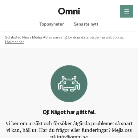
meny
Hem
Toppnyheter
Senaste nytt
Schibsted News Media AB är ansvarig för dina data på denna webbplats.
Läs mer här
Oj! Något har gått fel.
Vi ber om ursäkt och försöker åtgärda problemet så snart
vi kan, håll ut! Har du frågor eller funderingar? Mejla oss
på info@omni.se