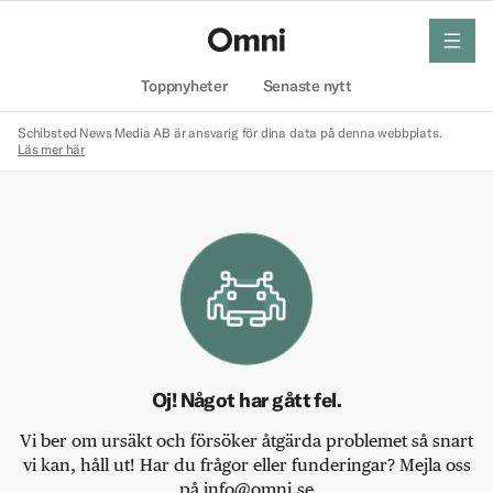
meny
Hem
Toppnyheter
Senaste nytt
Schibsted News Media AB är ansvarig för dina data på denna webbplats.
Läs mer här
Oj! Något har gått fel.
Vi ber om ursäkt och försöker åtgärda problemet så snart
vi kan, håll ut! Har du frågor eller funderingar? Mejla oss
på info@omni.se