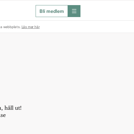
Bli medlem
meny
na webbplats.
Läs mer här
 håll ut!
.se