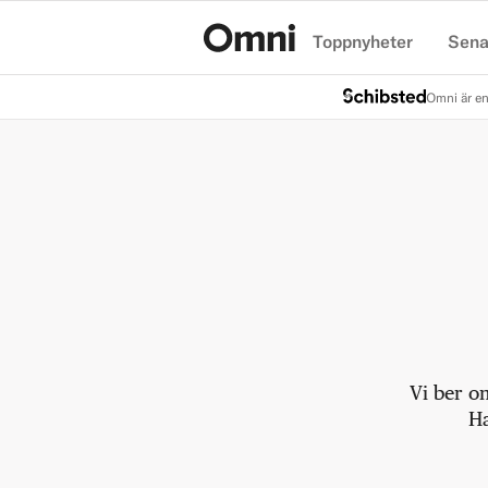
Toppnyheter
Sena
Hem
Omni är en
Vi ber o
Ha