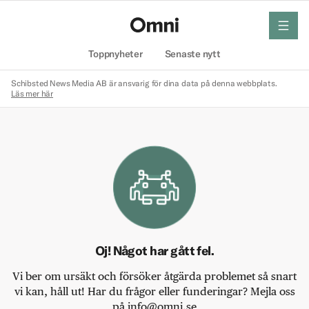
meny
Hem
Toppnyheter
Senaste nytt
Schibsted News Media AB är ansvarig för dina data på denna webbplats.
Läs mer här
Oj! Något har gått fel.
Vi ber om ursäkt och försöker åtgärda problemet så snart
vi kan, håll ut! Har du frågor eller funderingar? Mejla oss
på info@omni.se