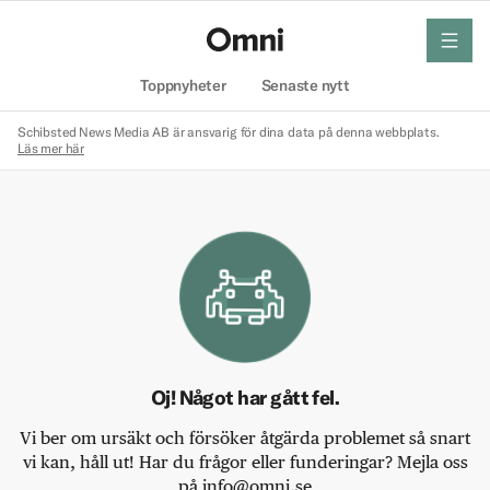
meny
Hem
Toppnyheter
Senaste nytt
Schibsted News Media AB är ansvarig för dina data på denna webbplats.
Läs mer här
Oj! Något har gått fel.
Vi ber om ursäkt och försöker åtgärda problemet så snart
vi kan, håll ut! Har du frågor eller funderingar? Mejla oss
på info@omni.se