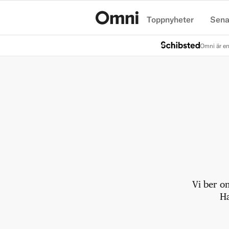
Toppnyheter
Sena
Hem
Omni är en
Vi ber o
Ha