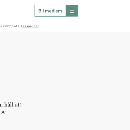
Bli medlem
meny
na webbplats.
Läs mer här
 håll ut!
.se