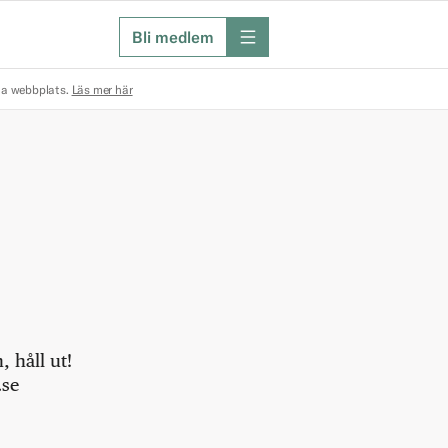
Bli medlem
meny
na webbplats.
Läs mer här
 håll ut!
.se