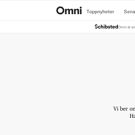
Toppnyheter
Sena
Hem
Omni är en
Vi ber o
Ha