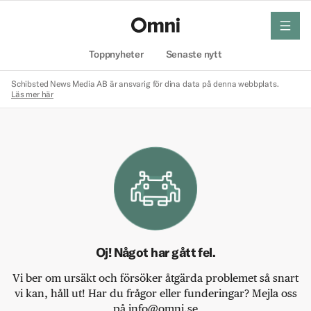
meny
Hem
Toppnyheter
Senaste nytt
Schibsted News Media AB är ansvarig för dina data på denna webbplats.
Läs mer här
Oj! Något har gått fel.
Vi ber om ursäkt och försöker åtgärda problemet så snart
vi kan, håll ut! Har du frågor eller funderingar? Mejla oss
på info@omni.se