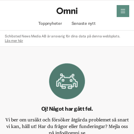
meny
Hem
Toppnyheter
Senaste nytt
Schibsted News Media AB är ansvarig för dina data på denna webbplats.
Läs mer här
Oj! Något har gått fel.
Vi ber om ursäkt och försöker åtgärda problemet så snart
vi kan, håll ut! Har du frågor eller funderingar? Mejla oss
på info@omni.se