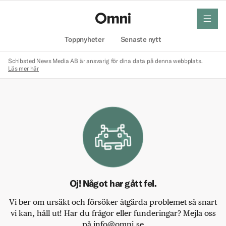
meny
Hem
Toppnyheter
Senaste nytt
Schibsted News Media AB är ansvarig för dina data på denna webbplats.
Läs mer här
Oj! Något har gått fel.
Vi ber om ursäkt och försöker åtgärda problemet så snart
vi kan, håll ut! Har du frågor eller funderingar? Mejla oss
på info@omni.se