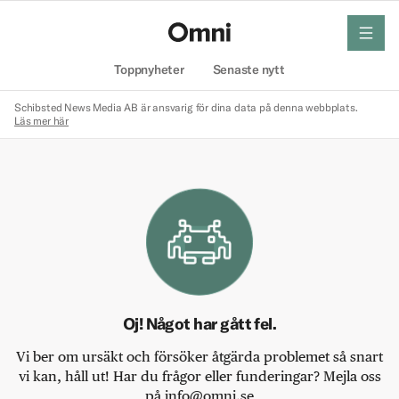
meny
Hem
Toppnyheter
Senaste nytt
Schibsted News Media AB är ansvarig för dina data på denna webbplats.
Läs mer här
Oj! Något har gått fel.
Vi ber om ursäkt och försöker åtgärda problemet så snart
vi kan, håll ut! Har du frågor eller funderingar? Mejla oss
på info@omni.se