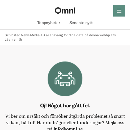
meny
Hem
Toppnyheter
Senaste nytt
Schibsted News Media AB är ansvarig för dina data på denna webbplats.
Läs mer här
Oj! Något har gått fel.
Vi ber om ursäkt och försöker åtgärda problemet så snart
vi kan, håll ut! Har du frågor eller funderingar? Mejla oss
på info@omni.se