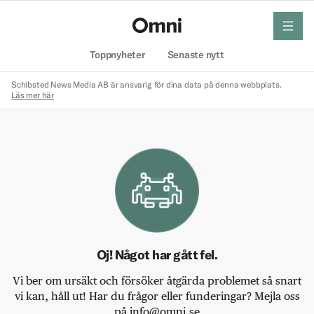
meny
Hem
Toppnyheter
Senaste nytt
Schibsted News Media AB är ansvarig för dina data på denna webbplats.
Läs mer här
Oj! Något har gått fel.
Vi ber om ursäkt och försöker åtgärda problemet så snart
vi kan, håll ut! Har du frågor eller funderingar? Mejla oss
på info@omni.se