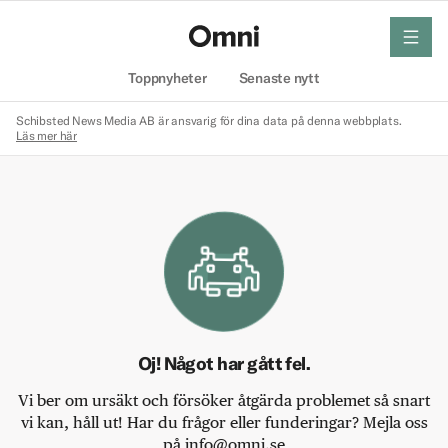
meny
Hem
Toppnyheter
Senaste nytt
Schibsted News Media AB är ansvarig för dina data på denna webbplats.
Läs mer här
Oj! Något har gått fel.
Vi ber om ursäkt och försöker åtgärda problemet så snart
vi kan, håll ut! Har du frågor eller funderingar? Mejla oss
på info@omni.se