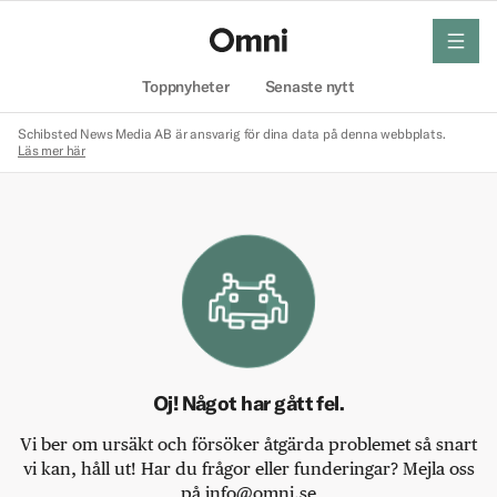
meny
Hem
Toppnyheter
Senaste nytt
Schibsted News Media AB är ansvarig för dina data på denna webbplats.
Läs mer här
Oj! Något har gått fel.
Vi ber om ursäkt och försöker åtgärda problemet så snart
vi kan, håll ut! Har du frågor eller funderingar? Mejla oss
på info@omni.se