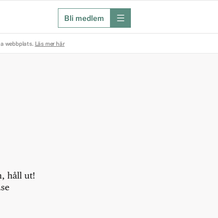
Bli medlem
meny
na webbplats.
Läs mer här
 håll ut!
.se