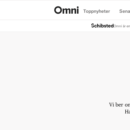
Toppnyheter
Sena
Hem
Omni är en
Vi ber o
Ha