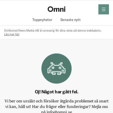
meny
Hem
Toppnyheter
Senaste nytt
Schibsted News Media AB är ansvarig för dina data på denna webbplats.
Läs mer här
Oj! Något har gått fel.
Vi ber om ursäkt och försöker åtgärda problemet så snart
vi kan, håll ut! Har du frågor eller funderingar? Mejla oss
på info@omni.se