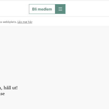
Bli medlem
meny
na webbplats.
Läs mer här
 håll ut!
.se