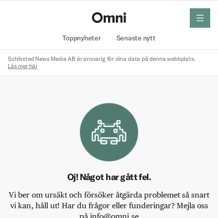
meny
Hem
Toppnyheter
Senaste nytt
Schibsted News Media AB är ansvarig för dina data på denna webbplats.
Läs mer här
Oj! Något har gått fel.
Vi ber om ursäkt och försöker åtgärda problemet så snart
vi kan, håll ut! Har du frågor eller funderingar? Mejla oss
på info@omni.se