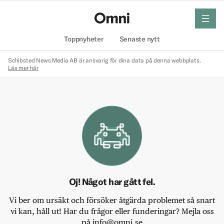
meny
Hem
Toppnyheter
Senaste nytt
Schibsted News Media AB är ansvarig för dina data på denna webbplats.
Läs mer här
Oj! Något har gått fel.
Vi ber om ursäkt och försöker åtgärda problemet så snart
vi kan, håll ut! Har du frågor eller funderingar? Mejla oss
på info@omni.se