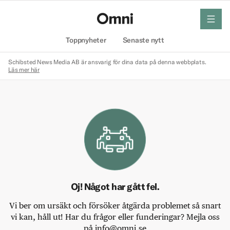
meny
Hem
Toppnyheter
Senaste nytt
Schibsted News Media AB är ansvarig för dina data på denna webbplats.
Läs mer här
Oj! Något har gått fel.
Vi ber om ursäkt och försöker åtgärda problemet så snart
vi kan, håll ut! Har du frågor eller funderingar? Mejla oss
på info@omni.se