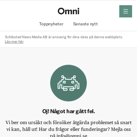
meny
Hem
Toppnyheter
Senaste nytt
Schibsted News Media AB är ansvarig för dina data på denna webbplats.
Läs mer här
Oj! Något har gått fel.
Vi ber om ursäkt och försöker åtgärda problemet så snart
vi kan, håll ut! Har du frågor eller funderingar? Mejla oss
på info@omni.se