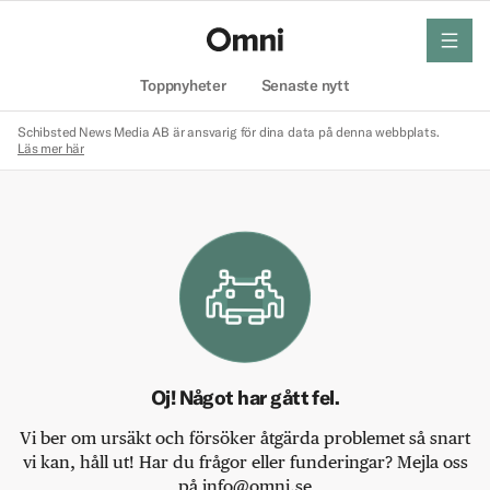
meny
Hem
Toppnyheter
Senaste nytt
Schibsted News Media AB är ansvarig för dina data på denna webbplats.
Läs mer här
Oj! Något har gått fel.
Vi ber om ursäkt och försöker åtgärda problemet så snart
vi kan, håll ut! Har du frågor eller funderingar? Mejla oss
på info@omni.se