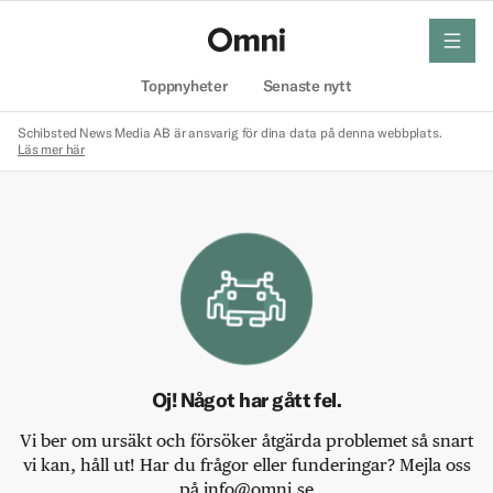
meny
Hem
Toppnyheter
Senaste nytt
Schibsted News Media AB är ansvarig för dina data på denna webbplats.
Läs mer här
Oj! Något har gått fel.
Vi ber om ursäkt och försöker åtgärda problemet så snart
vi kan, håll ut! Har du frågor eller funderingar? Mejla oss
på info@omni.se