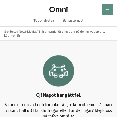
meny
Hem
Toppnyheter
Senaste nytt
Schibsted News Media AB är ansvarig för dina data på denna webbplats.
Läs mer här
Oj! Något har gått fel.
Vi ber om ursäkt och försöker åtgärda problemet så snart
vi kan, håll ut! Har du frågor eller funderingar? Mejla oss
på info@omni.se