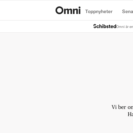
Toppnyheter
Sena
Hem
Omni är en
Vi ber o
Ha