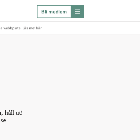
Bli medlem
meny
na webbplats.
Läs mer här
 håll ut!
.se