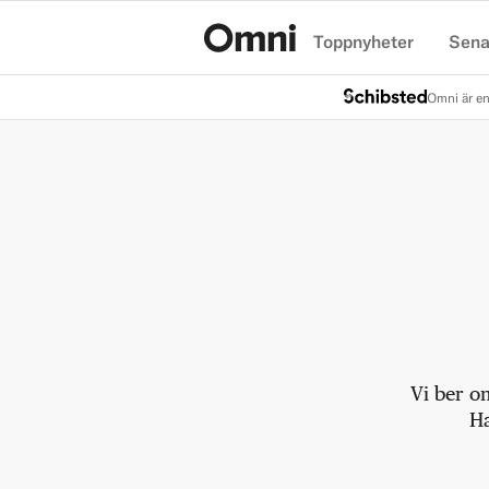
Toppnyheter
Sena
Hem
Omni är en
Vi ber o
Ha