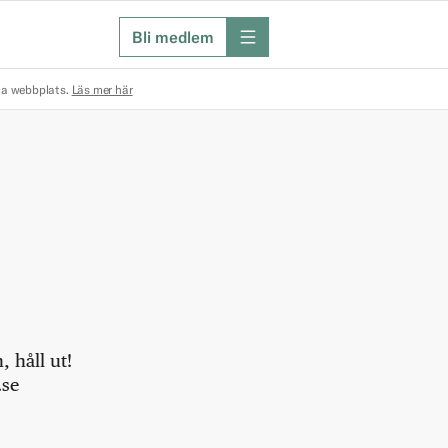
Bli medlem
meny
na webbplats.
Läs mer här
 håll ut!
.se