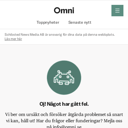
meny
Hem
Toppnyheter
Senaste nytt
Schibsted News Media AB är ansvarig för dina data på denna webbplats.
Läs mer här
Oj! Något har gått fel.
Vi ber om ursäkt och försöker åtgärda problemet så snart
vi kan, håll ut! Har du frågor eller funderingar? Mejla oss
på info@omni.se