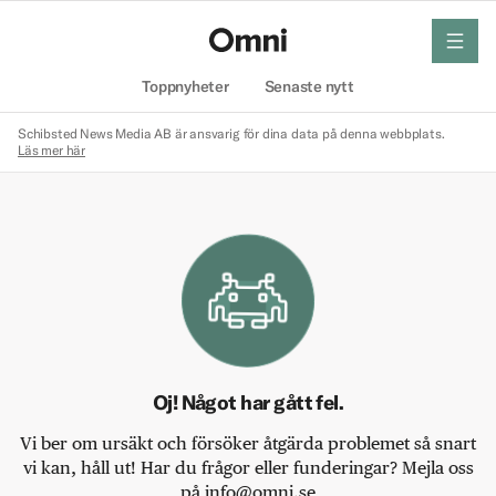
meny
Hem
Toppnyheter
Senaste nytt
Schibsted News Media AB är ansvarig för dina data på denna webbplats.
Läs mer här
Oj! Något har gått fel.
Vi ber om ursäkt och försöker åtgärda problemet så snart
vi kan, håll ut! Har du frågor eller funderingar? Mejla oss
på info@omni.se